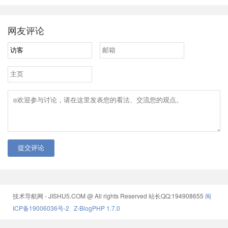
设了辅导式微职位IT在线培训班，涵盖Python、大数据、区块
链、IT考证等培训领域，随到随学、通关学习、一对一辅导，
助你升职加薪。
网友评论
提交评论
技术导航网 - JISHU5.COM @ All rights Reserved
站长QQ:194908655
闽
ICP备19006036号-2
Z-BlogPHP 1.7.0