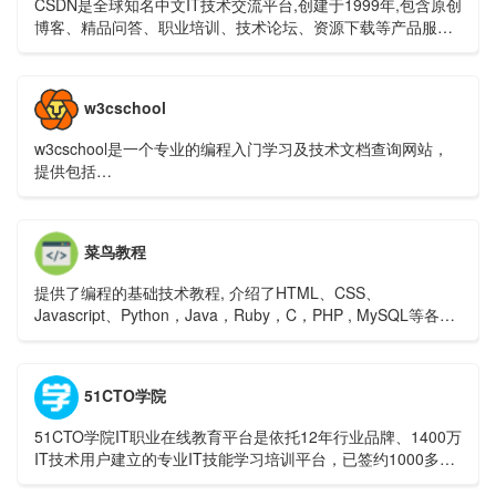
CSDN是全球知名中文IT技术交流平台,创建于1999年,包含原创
博客、精品问答、职业培训、技术论坛、资源下载等产品服务,
提供原创、优质、完整内容的专业IT技术开发社区.
w3cschool
w3cschool是一个专业的编程入门学习及技术文档查询网站，
提供包括
HTML,CSS,Javascript,jQuery,C,PHP,Java,Python,Sql,Mysql
等编程语言和开源技术的在线教程及使用手册，是类国外
w3schools的W3C学习社区及菜鸟编程平台。
菜鸟教程
提供了编程的基础技术教程, 介绍了HTML、CSS、
Javascript、Python，Java，Ruby，C，PHP , MySQL等各种
编程语言的基础知识。 同时本站中也提供了大量的在线实例，
通过实例，您可以更好的学习编程。
51CTO学院
51CTO学院IT职业在线教育平台是依托12年行业品牌、1400万
IT技术用户建立的专业IT技能学习培训平台，已签约1000多位
技术专家发布了12万个自学式实战视频教程。此外，我们还开