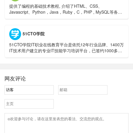
提供了编程的基础技术教程, 介绍了HTML、CSS、
Javascript、Python，Java，Ruby，C，PHP , MySQL等各种
编程语言的基础知识。 同时本站中也提供了大量的在线实例，
通过实例，您可以更好的学习编程。
51CTO学院
51CTO学院IT职业在线教育平台是依托12年行业品牌、1400万
IT技术用户建立的专业IT技能学习培训平台，已签约1000多位
技术专家发布了12万个自学式实战视频教程。此外，我们还开
设了辅导式微职位IT在线培训班，涵盖Python、大数据、区块
链、IT考证等培训领域，随到随学、通关学习、一对一辅导，
助你升职加薪。
网友评论