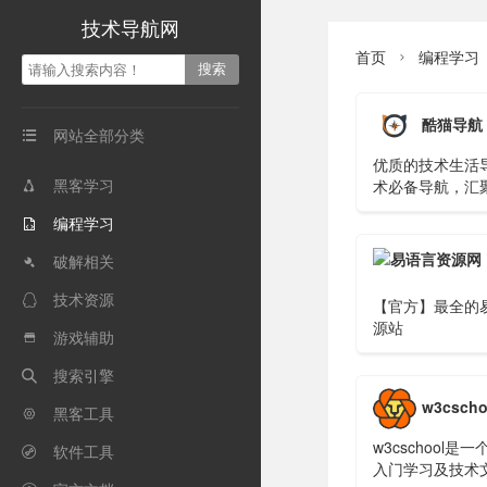
技术导航网
首页
编程学习

酷猫导航
网站全部分类

优质的技术生活
黑客学习
术必备导航，汇

网址
编程学习

破解相关

技术资源

【官方】最全的
源站
游戏辅助

搜索引擎

w3cscho
黑客工具

w3cschool是
软件工具

入门学习及技术