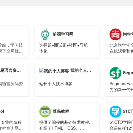
前端学习网
尚学
导航，学习技
选择题+面试题+社区+导航一
北京尚学堂
聚了全网优质
体化
在线观看和
种IT编程视
学会编程开
到你理想中
易语言资源网
我的个人博客
Seg
频。
易语言源码资
站长个人技术博客
SegmentF
先的新一代
的技术媒体
ol
菜鸟教程
51C
一个专业的编程
提供了编程的基础技术教程,
51CTO学
文档查询网
介绍了HTML、CSS、
台是依托12