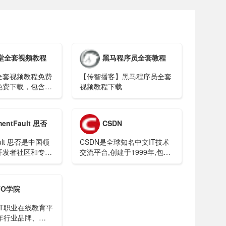
堂全套视频教程
黑马程序员全套教程
全套视频教程免费
【传智播客】黑马程序员全套
免费下载，包含各
视频教程下载
频教程，让你轻松
发，在这里可以找
的编程学习教程视
mentFault 思否
CSDN
ault 思否是中国领
CSDN是全球知名中文IT技术
开发者社区和专业
交流平台,创建于1999年,包含
。
原创博客、精品问答、职业培
训、技术论坛、资源下载等产
品服务,提供原创、优质、完整
TO学院
内容的专业IT技术开发社区.
院IT职业在线教育平
年行业品牌、