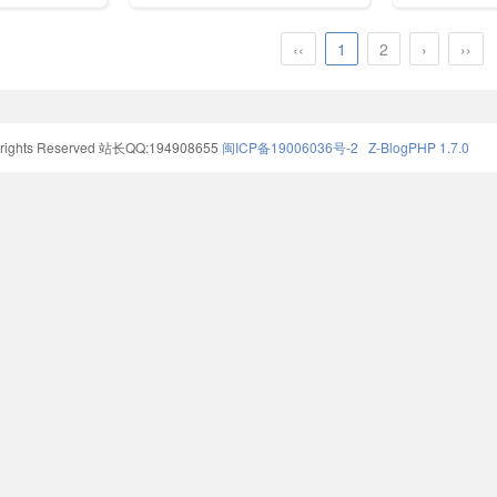
Javascript、Python，Java，
1400万I
ript,jQuery,C,PHP,Java,Python,Sql,Mysql
Ruby，C，PHP , MySQL等各
IT技能学习
源技术的在线
种编程语言的基础知识。 同时
1000多位
‹‹
1
2
›
››
，是类国外
本站中也提供了大量的在线实
万个自学式
W3C学习社区及
例，通过实例，您可以更好的
外，我们还
学习编程。
位IT在线培
Python、
ights Reserved
站长QQ:194908655
闽ICP备19006036号-2
Z-BlogPHP 1.7.0
考证等培训
通关学习、
升职加薪。