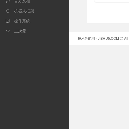
官方文档
站，提供包括

HTML,CSS,Javasc
机器人框架

等编程语言和开
教程及使用手册
操作系统

w3schools的
菜鸟编程平台。
二次元

技术导航网 - JISHU5.COM @ All r