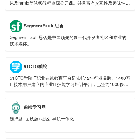
以及html5等视频教程资源公开课。并且富有交互性及趣味性，
你还可以和朋友一起编程。
SegmentFault 思否
SegmentFault 思否是中国领先的新一代开发者社区和专业的
技术媒体。
51CTO学院
51CTO学院IT职业在线教育平台是依托12年行业品牌、1400万
IT技术用户建立的专业IT技能学习培训平台，已签约1000多位
技术专家发布了12万个自学式实战视频教程。此外，我们还开
设了辅导式微职位IT在线培训班，涵盖Python、大数据、区块
链、IT考证等培训领域，随到随学、通关学习、一对一辅导，
前端学习网
助你升职加薪。
选择题+面试题+社区+导航一体化