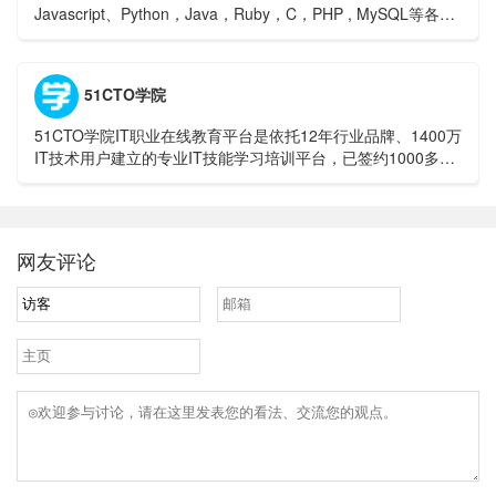
Javascript、Python，Java，Ruby，C，PHP , MySQL等各种
编程语言的基础知识。 同时本站中也提供了大量的在线实例，
通过实例，您可以更好的学习编程。
51CTO学院
51CTO学院IT职业在线教育平台是依托12年行业品牌、1400万
IT技术用户建立的专业IT技能学习培训平台，已签约1000多位
技术专家发布了12万个自学式实战视频教程。此外，我们还开
设了辅导式微职位IT在线培训班，涵盖Python、大数据、区块
链、IT考证等培训领域，随到随学、通关学习、一对一辅导，
助你升职加薪。
网友评论